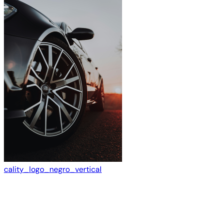
cality_logo_negro_vertical