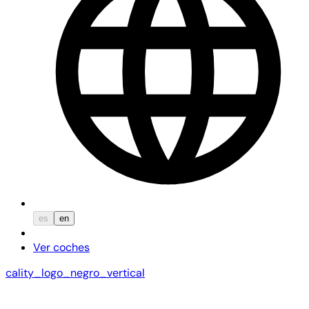
es
en
Ver coches
cality_logo_negro_vertical